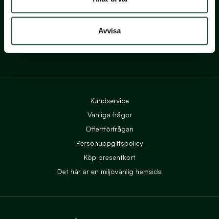
info@ekerum.com
Ekerum Golf & Resort AB
Org.nr: 556559-4032
Avvisa
Till Ekerums Facebook
Till Ekerums Instagram
Kundservice
Vanliga frågor
Offertförfrågan
Personuppgiftspolicy
Köp presentkort
Det här är en miljövänlig hemsida