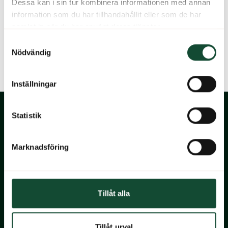
Dessa kan i sin tur kombinera informationen med annan
information som du har tillhandahållit eller som de har
samlat in när du har använt deras tjänster.
Samtyckesval
Lös in ditt presentkort
Nödvändig
Inställningar
Statistik
Marknadsföring
Navigera till startsidan
Ekerum Resort Öland
Tillåt alla
Gårdsvägen 22
387 92 Borgholm
+46(0)485-80 000
Tillåt urval