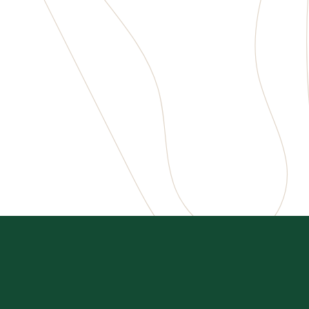
Grillkvällar på terrassen!
Kom och njut av somriga söndagar med
grillkvällar och livemusik på Terrassen!
Boka