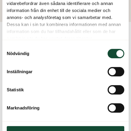
vidarebefordrar även sådana identifierare och annan
Oktoberfest
information från din enhet till de sociala medier och
annons- och analysföretag som vi samarbetar med.
Dessa kan i sin tur kombinera informationen med annan
information som du har tillhandahållit eller som de har
samlat in när du har använt deras tjänster.
Spela golf på Ekerum
Samtyckesval
Nödvändig
Inställningar
Statistik
Marknadsföring