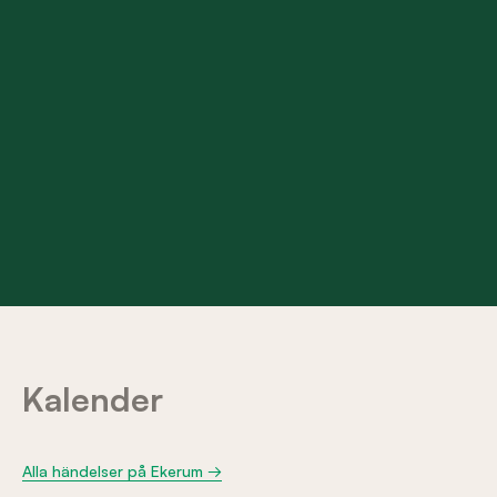
Banstatus
Långe Jan är öppen
Långe Erik är öppen
Café Öland - Ekerums Halfway house
Öppet alla dagar i veckan 09.00 - 16.00
Boka starttid →
Kalender
Alla händelser på Ekerum →