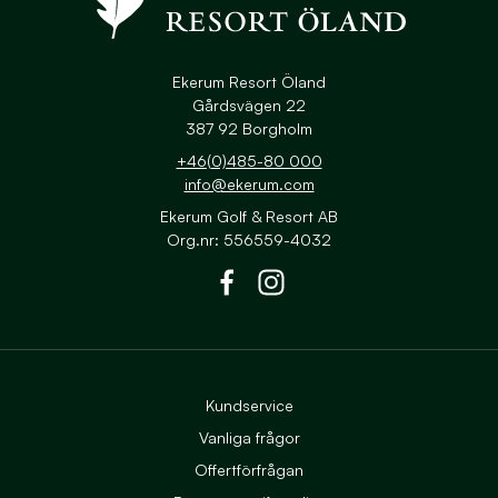
Navigera till startsidan
Ekerum Resort Öland
Gårdsvägen 22
387 92 Borgholm
+46(0)485-80 000
info@ekerum.com
Ekerum Golf & Resort AB
Org.nr: 556559-4032
Till Ekerums Facebook
Till Ekerums Instagram
Kundservice
Vanliga frågor
Offertförfrågan