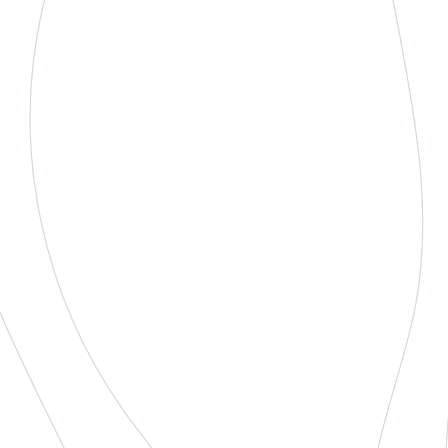
Golfpaket
Njut av sommaren med en avkopplande
golfvistelse. Kombinera spel på vackra banor
med god mat, allt i en härlig miljö på Öland
Boka
Boka