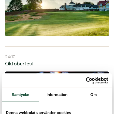
Navigera till event
24/10
Oktoberfest
Samtycke
Information
Om
Denna webbplats använder cookies