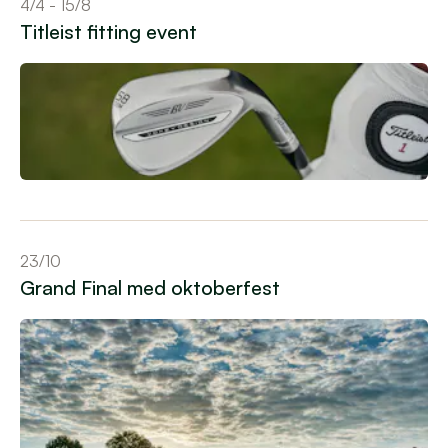
4/4 - 15/8
Titleist fitting event
Navigera till event
23/10
Grand Final med oktoberfest