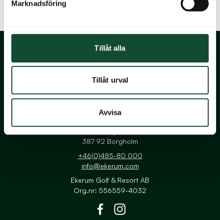
Marknadsföring
Tillåt alla
Tillåt urval
Navigera till startsidan
Avvisa
Ekerum Resort Öland
Gårdsvägen 22
387 92 Borgholm
+46(0)485-80 000
info@ekerum.com
Ekerum Golf & Resort AB
Org.nr: 556559-4032