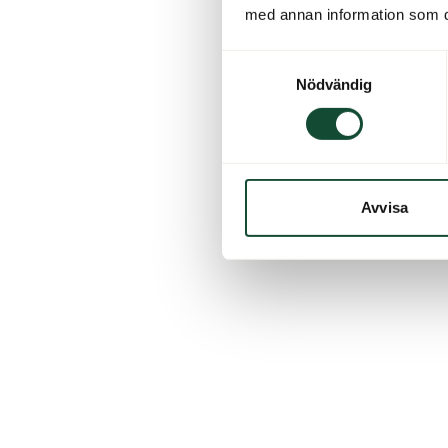
med annan information som du 
Se greenfee-priser och boka starttid
Samtyckesval
Nödvändig
Avvisa