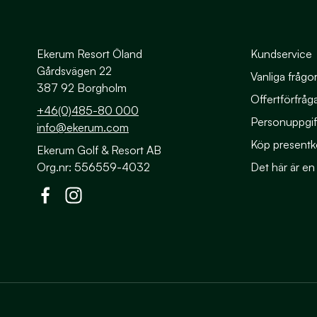
Ekerum Resort Öland
Kundservice
Gårdsvägen 22
Vanliga frågo
387 92 Borgholm
Offertförfråg
+46(0)485-80 000
Personuppgif
info@ekerum.com
Köp presentk
Ekerum Golf & Resort AB
Org.nr: 556559-4032
Det här är en
Till Ekerums Facebook
Till Ekerums Instagram