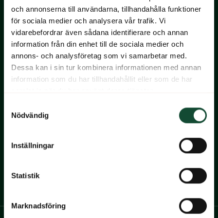
och annonserna till användarna, tillhandahålla funktioner
för sociala medier och analysera vår trafik. Vi
vidarebefordrar även sådana identifierare och annan
information från din enhet till de sociala medier och
annons- och analysföretag som vi samarbetar med.
Dessa kan i sin tur kombinera informationen med annan
Navigera till startsidan
information som du har tillhandahållit eller som de har
Ekerum Resort Öland
samlat in när du har använt deras tjänster.
Gårdsvägen 22
Samtyckesval
387 92 Borgholm
Nödvändig
+46(0)485-80 000
info@ekerum.com
Inställningar
Ekerum Golf & Resort AB
Org.nr: 556559-4032
Statistik
Till Ekerums Facebook
Till Ekerums Instagram
Marknadsföring