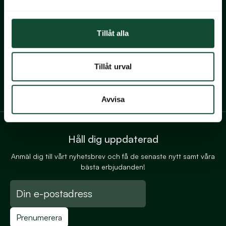
Kundservice
Vanliga frågor
Tillåt alla
Offertförfrågan
Personuppgiftspolicy
Tillåt urval
Köp presentkort
Det här är en miljövänlig hemsida
Avvisa
Håll dig uppdaterad
Anmäl dig till vårt nyhetsbrev och få de senaste nytt samt våra
bästa erbjudanden!
Prenumerera