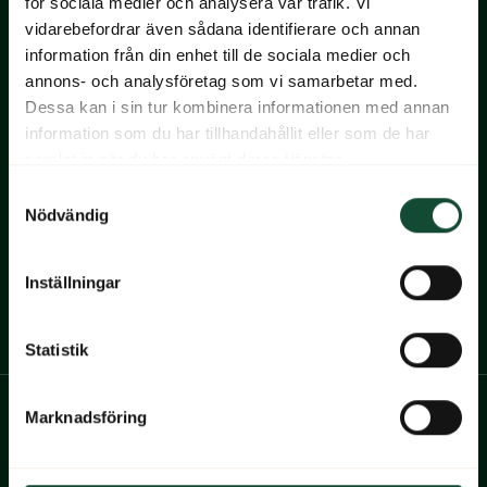
för sociala medier och analysera vår trafik. Vi
vidarebefordrar även sådana identifierare och annan
information från din enhet till de sociala medier och
Navigera till startsidan
annons- och analysföretag som vi samarbetar med.
Dessa kan i sin tur kombinera informationen med annan
Ekerum Resort Öland
information som du har tillhandahållit eller som de har
Gårdsvägen 22
387 92 Borgholm
samlat in när du har använt deras tjänster.
+46(0)485-80 000
Samtyckesval
info@ekerum.com
Nödvändig
Ekerum Golf & Resort AB
Org.nr: 556559-4032
Inställningar
Till Ekerums Facebook
Till Ekerums Instagram
Statistik
Marknadsföring
Kundservice
Vanliga frågor