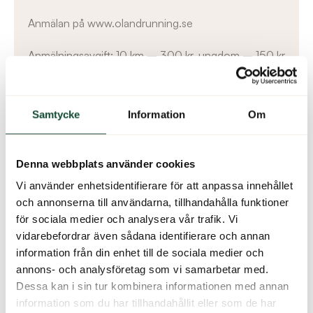
Anmälan på www.olandrunning.se
Anmälningsavgift: 10 km – 300 kr, ungdom – 150 kr
Efteranmälan t.o.m. 2 oktober: 10 km – 350 kr,
ungdom – 200 kr. Därefter i samband med
Samtycke
Information
Om
nummerlappsuthämtningen från kl. 08:30 på
tävlingsdagen.
Denna webbplats använder cookies
Arrangör Högby IF
Vi använder enhetsidentifierare för att anpassa innehållet
friidrott@hogbyif.se www.hogbyif.se/friidrott
och annonserna till användarna, tillhandahålla funktioner
Upplysningar: Jonne Svensson 070-693 87 44,
för sociala medier och analysera vår trafik. Vi
Calle Nilsson 070-444 31 02
vidarebefordrar även sådana identifierare och annan
För boende: Ekerum Resort Öland 0485-800
information från din enhet till de sociala medier och
00
https://ekerum.com/kalenderlista/ekerumsloppet/
annons- och analysföretag som vi samarbetar med.
Dessa kan i sin tur kombinera informationen med annan
information som du har tillhandahållit eller som de har