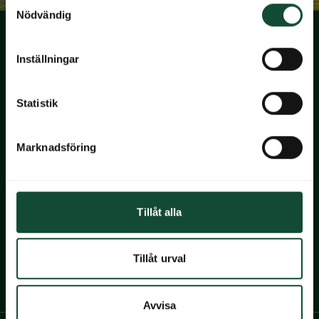
Samtyckesval
Nödvändig
Inställningar
Statistik
Navigera till startsidan
Ekerum Resort Öland
Marknadsföring
Gårdsvägen 22
387 92 Borgholm
+46(0)485-80 000
info@ekerum.com
Tillåt alla
Ekerum Golf & Resort AB
Org.nr: 556559-4032
Tillåt urval
Till Ekerums Facebook
Till Ekerums Instagram
Avvisa