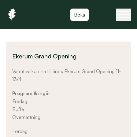
Toggla
Boka
Ekerum Grand Opening
Varmt välkomna till årets Ekerum Grand Opening 11-
13/4!
Program & ingår
Fredag
Buffé
Övernattning
Lördag